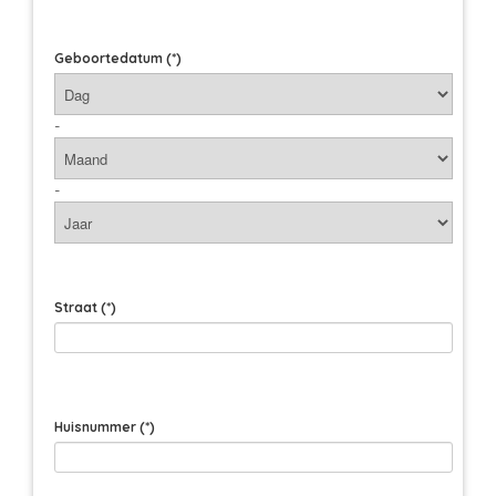
Geboortedatum
(*)
-
-
Straat
(*)
Huisnummer
(*)