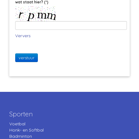
wat staat hier?
(*)
Ververs
verstuur
Sporten
Voetbal
Honk- en Softbal
Badminton